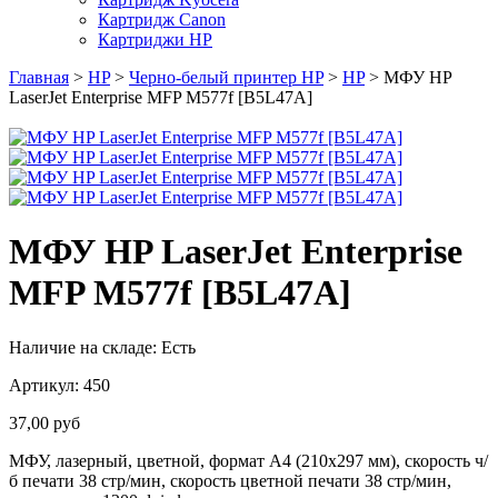
Картридж Canon
Картриджи HP
Главная
>
HP
>
Черно-белый принтер HP
>
HP
> МФУ HP
LaserJet Enterprise MFP M577f [B5L47A]
МФУ HP LaserJet Enterprise
MFP M577f [B5L47A]
Наличие на складе:
Есть
Артикул:
450
37,00
руб
МФУ, лазерный, цветной, формат A4 (210x297 мм), скорость ч/
б печати 38 стр/мин, скорость цветной печати 38 стр/мин,