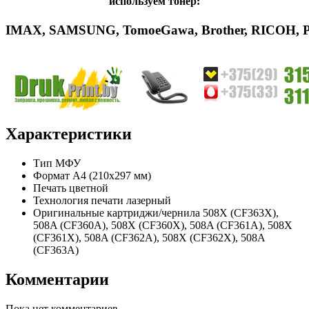
используем тонер:
IMAX
,
SAMSUNG
,
Tomoe
Gawa
,
Brother
,
RICOH
,
Характеристики
Тип
МФУ
Формат
A4 (210x297 мм)
Печать
цветной
Технология печати
лазерный
Оригинальные картриджи/чернила
508X (CF363X),
508A (CF360A), 508X (CF360X), 508A (CF361A), 508X
(CF361X), 508A (CF362A), 508X (CF362X), 508A
(CF363A)
Комментарии
Пока нет комментариев