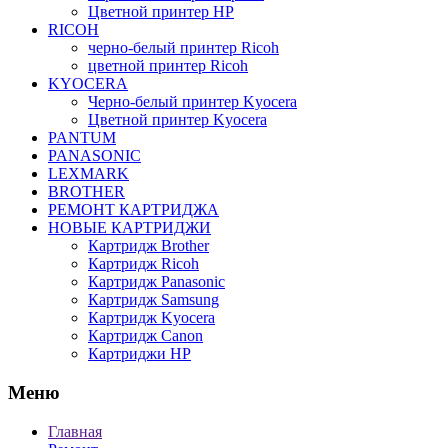
Цветной принтер HP
RICOH
черно-белый принтер Ricoh
цветной принтер Ricoh
KYOCERA
Черно-белый принтер Kyocera
Цветной принтер Kyocera
PANTUM
PANASONIC
LEXMARK
BROTHER
РЕМОНТ КАРТРИДЖА
НОВЫЕ КАРТРИДЖИ
Картридж Brother
Картридж Ricoh
Картридж Panasonic
Картридж Samsung
Картридж Kyocera
Картридж Canon
Картриджи HP
Меню
Главная