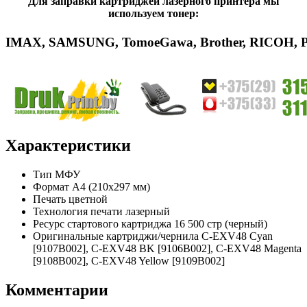
Для заправки картриджей лазерного принтера мы
используем тонер:
IMAX
,
SAMSUNG
,
Tomoe
Gawa
,
Brother
,
RICOH
,
Характеристики
Тип
МФУ
Формат
A4 (210x297 мм)
Печать
цветной
Технология печати
лазерный
Ресурс стартового картриджа
16 500 стр (черный)
Оригинальные картриджи/чернила
C-EXV48 Cyan
[9107B002], C-EXV48 BK [9106B002], C-EXV48 Magenta
[9108B002], C-EXV48 Yellow [9109B002]
Комментарии