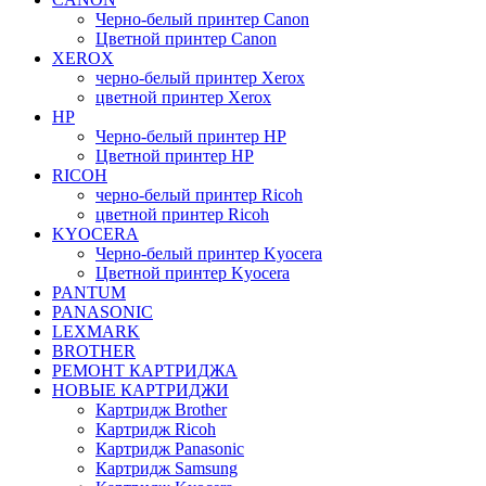
Черно-белый принтер Canon
Цветной принтер Canon
XEROX
черно-белый принтер Xerox
цветной принтер Xerox
HP
Черно-белый принтер HP
Цветной принтер HP
RICOH
черно-белый принтер Ricoh
цветной принтер Ricoh
KYOCERA
Черно-белый принтер Kyocera
Цветной принтер Kyocera
PANTUM
PANASONIC
LEXMARK
BROTHER
РЕМОНТ КАРТРИДЖА
НОВЫЕ КАРТРИДЖИ
Картридж Brother
Картридж Ricoh
Картридж Panasonic
Картридж Samsung