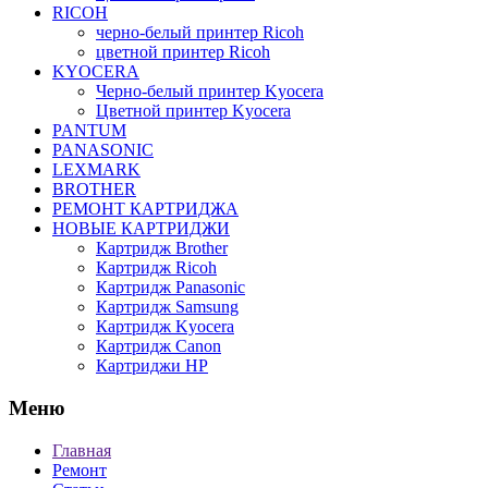
RICOH
черно-белый принтер Ricoh
цветной принтер Ricoh
KYOCERA
Черно-белый принтер Kyocera
Цветной принтер Kyocera
PANTUM
PANASONIC
LEXMARK
BROTHER
РЕМОНТ КАРТРИДЖА
НОВЫЕ КАРТРИДЖИ
Картридж Brother
Картридж Ricoh
Картридж Panasonic
Картридж Samsung
Картридж Kyocera
Картридж Canon
Картриджи HP
Меню
Главная
Ремонт