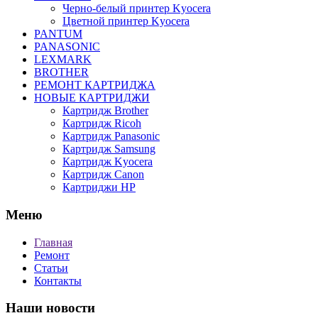
Черно-белый принтер Kyocera
Цветной принтер Kyocera
PANTUM
PANASONIC
LEXMARK
BROTHER
РЕМОНТ КАРТРИДЖА
НОВЫЕ КАРТРИДЖИ
Картридж Brother
Картридж Ricoh
Картридж Panasonic
Картридж Samsung
Картридж Kyocera
Картридж Canon
Картриджи HP
Меню
Главная
Ремонт
Статьи
Контакты
Наши новости